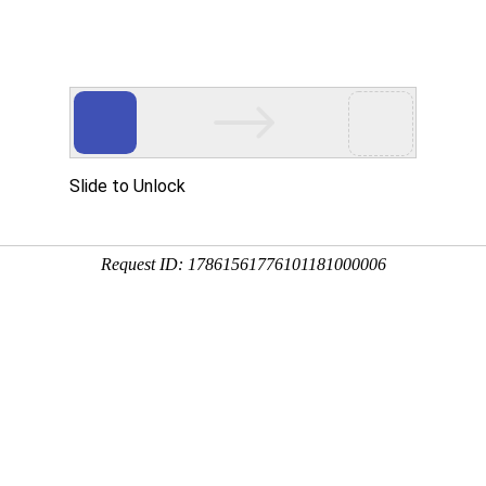
通知公告
招聘信息
办事指南
招聘信息
未就业高校毕业生求职登记
关于调整2022年安庆市市直机关事业单位就业见习报
安徽省2022年高校毕业生“三支一扶”计划招募公告
阳光人寿安庆中支招聘正式编制工作人员
安庆市人才发展集团有限公司 2022年公开招聘公告
安庆高新投资控股有限公司公开招聘公告